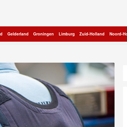
nd
Gelderland
Groningen
Limburg
Zuid-Holland
Noord-Ho