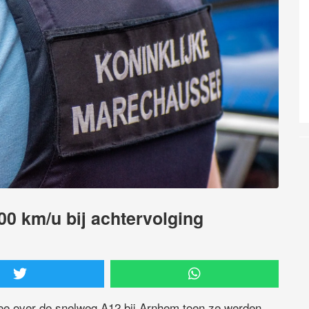
200 km/u bij achtervolging
e over de snelweg A12 bij Arnhem toen ze werden