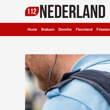
Home
Brabant
Drenthe
Flevoland
Friesla