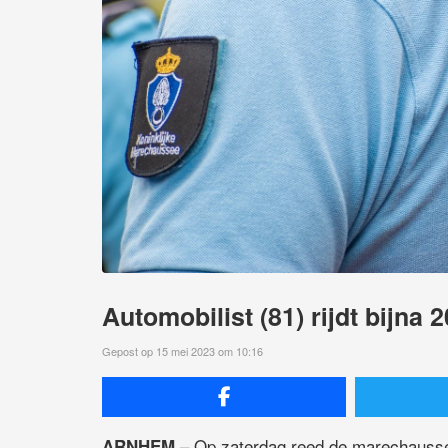
Automobilist (81) rijdt bijna 
Gepost op 15 mei 2023 om 10:16
– Op zaterdag reed de marechausse
ARNHEM