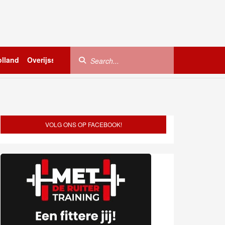
lland
Overijssel
Utrecht
Zeeland
Buitenland
VOLG ONS OP FACEBOOK!