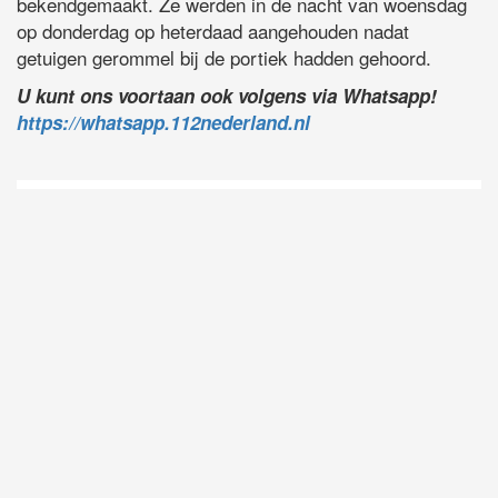
bekendgemaakt. Ze werden in de nacht van woensdag
op donderdag op heterdaad aangehouden nadat
getuigen gerommel bij de portiek hadden gehoord.
U kunt ons voortaan ook volgens via Whatsapp!
https://whatsapp.112nederland.nl
D
Vo
O
he
la
AP
ni
uit
Ne
ku
je
on
op
vo
vi
de
ap