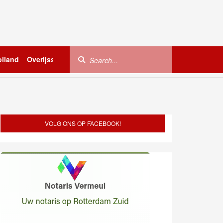
lland
Overijssel
Utrecht
Zeeland
Buitenland
VOLG ONS OP FACEBOOK!