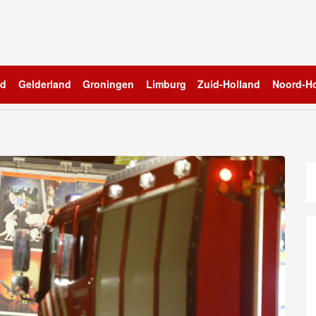
nd
Gelderland
Groningen
Limburg
Zuid-Holland
Noord-Ho