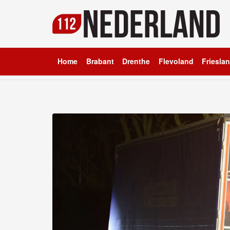
Home
Brabant
Drenthe
Flevoland
Friesla