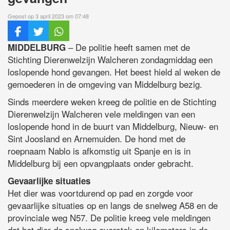
Gepost op 3 april 2023 om 07:48
– De politie heeft samen met de
MIDDELBURG
Stichting Dierenwelzijn Walcheren zondagmiddag een
loslopende hond gevangen. Het beest hield al weken de
gemoederen in de omgeving van Middelburg bezig.
Sinds meerdere weken kreeg de politie en de Stichting
Dierenwelzijn Walcheren vele meldingen van een
loslopende hond in de buurt van Middelburg, Nieuw- en
Sint Joosland en Arnemuiden. De hond met de
roepnaam Nablo is afkomstig uit Spanje en is in
Middelburg bij een opvangplaats onder gebracht.
Gevaarlijke situaties
Het dier was voortdurend op pad en zorgde voor
gevaarlijke situaties op en langs de snelweg A58 en de
provinciale weg N57. De politie kreeg vele meldingen
dat het dier de snelweg overstak en kilometers in de