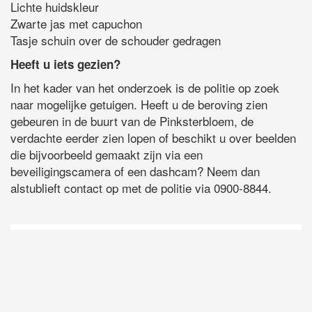
Lichte huidskleur
Zwarte jas met capuchon
Tasje schuin over de schouder gedragen
Heeft u iets gezien?
In het kader van het onderzoek is de politie op zoek
naar mogelijke getuigen. Heeft u de beroving zien
gebeuren in de buurt van de Pinksterbloem, de
verdachte eerder zien lopen of beschikt u over beelden
die bijvoorbeeld gemaakt zijn via een
beveiligingscamera of een dashcam? Neem dan
alstublieft contact op met de politie via 0900-8844.
D
Vo
O
he
la
AP
ni