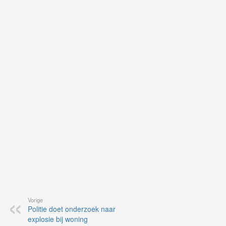
uit
Ne
ku
je
on
op
vo
vi
de
ap
Vorige
Politie doet onderzoek naar
explosie bij woning