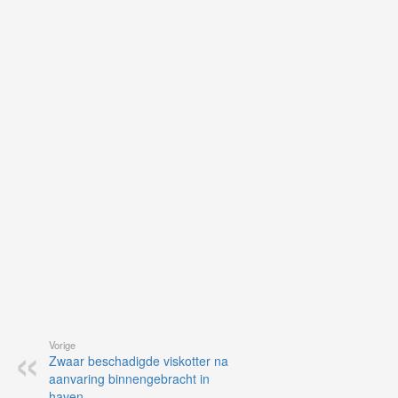
Ne
ku
je
on
op
vo
vi
de
ap
Vorige
Zwaar beschadigde viskotter na
aanvaring binnengebracht in
haven